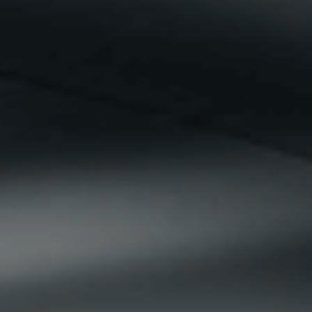
上海赫洱自動(dòng)化
設(shè)備有限公司，成
立于2016年1月份，設
(shè)立在中國上海市奉
賢區(qū)，主要生產
(chǎn)研發(fā)微型軸
承，法蘭軸承，陶瓷軸
承、陶瓷機(jī)械零部
件、塑料軸承、不銹鋼
軸承、直線軸承、軸
承，軸承座，緊定套，
推卸套，螺桿軸承座，
軸承安裝工具，軸承拆
卸工具，精密鎖緊螺
母，等等軸承零部件、