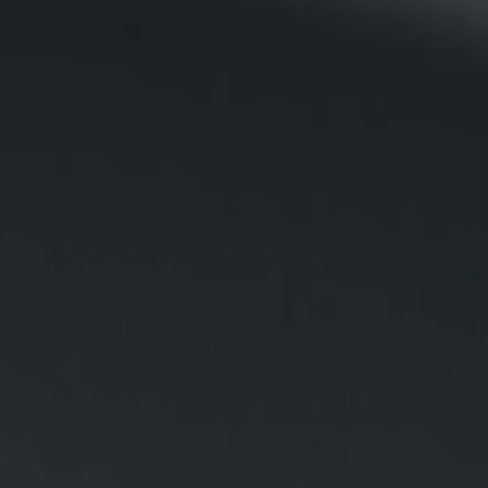
供多元化的一
站軸承解決方
案工廠服務
(wù)
公司簡介
自動(dòng)化零部件產
(chǎn)品及解決方案服務
(wù)廠家