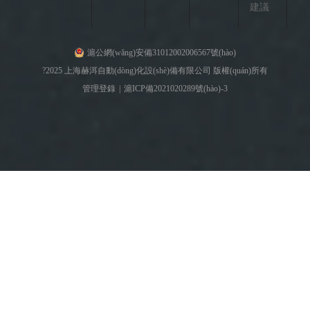
(jīng)過嚴(yán)格
(tǒng)軸承通常使
n
建議
的
的篩選和配比，
用金屬材料制
g)
確保了*終產
成，如鋼或銅合
機
用
(chǎn)品的質(zhì)
金，但隨著科技
滬公網(wǎng)安備31012002006567號(hào)
(j
前
量。成型過程通
的進(jìn)步和特
?2025 上海赫洱自動(dòng)化設(shè)備有限公司 版權(quán)所有
ī)
常采用干...
殊工況的需求，
景
管理登錄
滬ICP備2021020289號(hào)-3
械
對(duì)軸承材料
設
的性能要求越來
感谢您访问我们的网站，您可能还对以下资源感兴趣：
夜夜撸-人人插人人-日韩二区三区-国产精品亚洲精品-欧美123区-三级视频网-99久久
越...
(s
九九-怡红院男人的天堂-最新av中文字幕-91精品在线观看入口-av导航网站-欧美精品
h
一区在线发布-亚洲精品国产精品乱码不卡-欧美日韩国产一中文字不卡-尤物视频免费
在线观看
è)
備