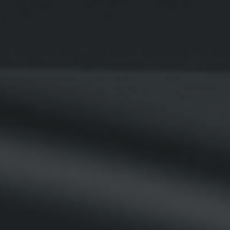
酸環(hu
環(huán)
烯)塑料
對(duì)
CTFE
án)境專
境專用)
軸承
苯二甲
(聚三氟
用)
酸乙二
氯乙烯)
酯)塑料
塑料軸
耐腐蝕H
耐腐蝕U
外球面
軸承
承
DPE(聚
PE(超高
陶瓷軸
乙烯)塑
分子量
承
料軸承
聚乙烯)
塑料軸
推力球
承
陶瓷軸
承
展開更多
努力為顧客提
快速聯(lián)絡(luò)