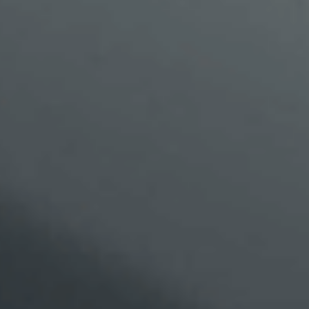
油、化工、電子、紡
織、印染、電鍍、冶
金、真空、儀器儀表、
食品、醫(yī)療等領
(lǐng)域。供應(yīng)國
內(nèi)大中小企業
(yè)，出口到韓國、日
本、美國、英國、法
國、德國、加拿大、意
大利、澳大利亞及東南
亞等國地區(qū)。 
0
0
0
0
可配送城市
近10年生產
公司成立
產(chǎn)品規