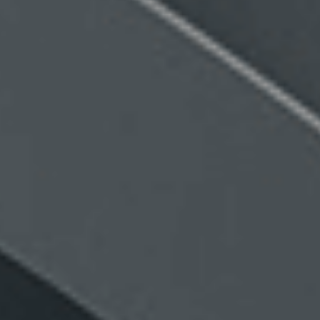
冶金設(shè)備解決方案
—
在冶金設(shè)備行業(yè)，五金自動(dòng)
化零部件發(fā)揮著至關(guān)重要的作用。
它們能夠承受高溫、高壓和腐蝕性環(huán)
境，確保設(shè)備穩(wěn)定運(yùn)行。通
過自動(dòng)化裝配和檢測，提高生產
(chǎn)效率，降低人工誤差。同時(shí)，優
(yōu)化的五金設(shè)計(jì)有助于節(jié)能減
排，促進(jìn)綠色冶金的發(fā)展。
方案